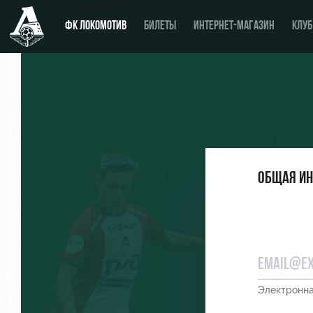
ФК ЛОКОМОТИВ
БИЛЕТЫ
ИНТЕРНЕТ-МАГАЗИН
КЛУБ
Новости
День матча
Календарь
Купить билет
Общая и
Турнирная таблица
ВИП-ЛОЖИ
Игроки
ВИП-ЗОНЫ
Тренерский штаб
СЕМЕЙНЫЙ СЕКТОР
Видео
Туры по стадиону
Электронна
Фото
Места для МГН