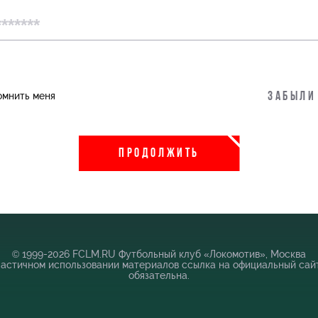
пить
Информация для болельщиков
омнить меня
Забыли
во
Банковская карта «Локомотив»
 Академии
Заставки
ПРОДОЛЖИТЬ
Парковка
Карта болельщика
Программа лояльности
Информация для болельщиков МГН
© 1999-2026 FCLM.RU Футбольный клуб «Локомотив», Москва
частичном использовании материалов ссылка на официальный сай
обязательна.