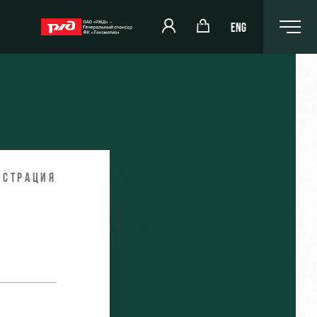
ENG
РЖД Арена
Организация мероприятий
истрация
и
Аренда полей
Аренда площадей
Ледовый дворец
Занятия спортом