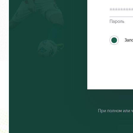
Пароль
Локо Старт
Как посту
Зап
Локо-Лето
Руководст
Академия
Контакты
При полном или 