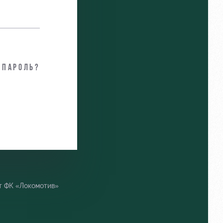
 пароль?
т ФК «Локомотив»