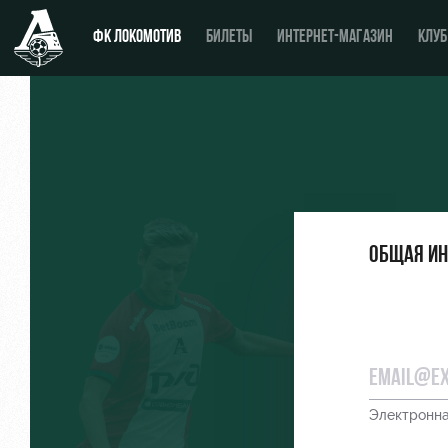
ФК ЛОКОМОТИВ
БИЛЕТЫ
ИНТЕРНЕТ-МАГАЗИН
КЛУБ
Новости
День матча
Календарь
Купить билет
Общая и
Турнирная таблица
ВИП-ЛОЖИ
Игроки
ВИП-ЗОНЫ
Тренерский штаб
СЕМЕЙНЫЙ СЕКТОР
Видео
Туры по стадиону
Электронна
Фото
Места для МГН