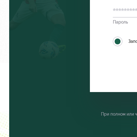
Пароль
Локо Старт
Как посту
Зап
Локо-Лето
Руководст
Академия
Контакты
При полном или 