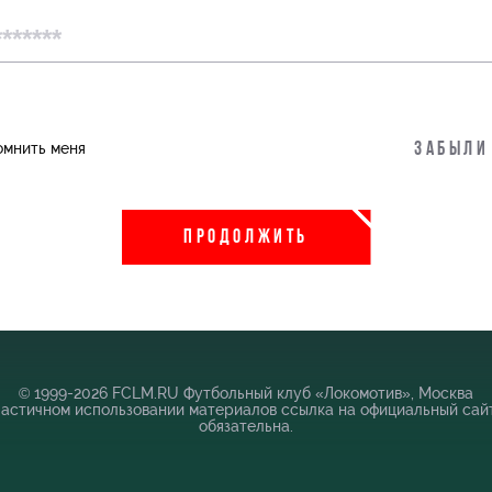
пить
Информация для болельщиков
омнить меня
Забыли
во
Банковская карта «Локомотив»
 Академии
Заставки
ПРОДОЛЖИТЬ
Парковка
Карта болельщика
Программа лояльности
Информация для болельщиков МГН
© 1999-2026 FCLM.RU Футбольный клуб «Локомотив», Москва
частичном использовании материалов ссылка на официальный сай
обязательна.