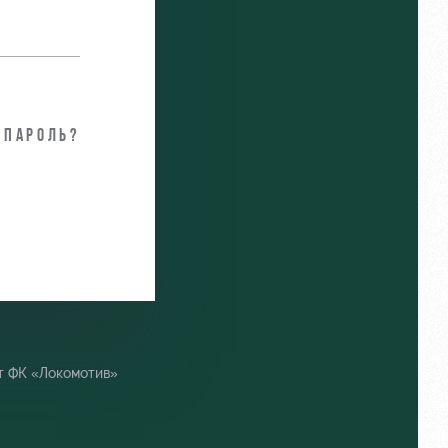
 пароль?
т ФК «Локомотив»