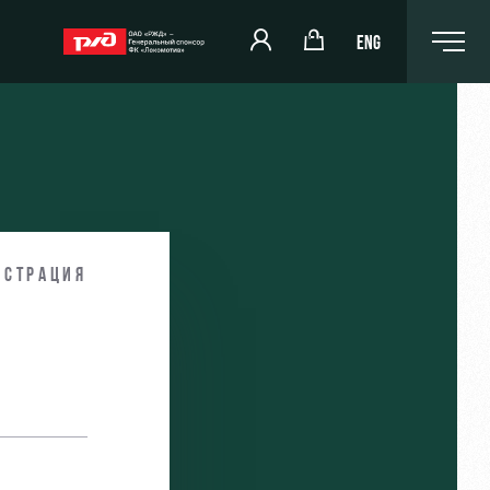
ENG
РЖД Арена
Организация мероприятий
истрация
и
Аренда полей
Аренда площадей
Ледовый дворец
Занятия спортом