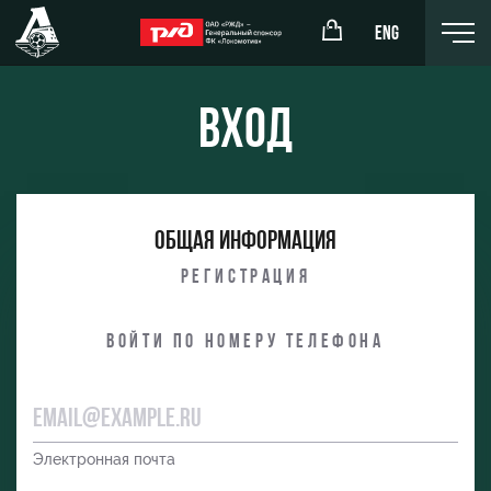
ENG
Вход
окомотив»
РЖД Арена
Общая информация
ёжка-юноши
Организация мероприятий
Регистрация
жка-девушки
Аренда полей
Войти по номеру телефона
Аренда площадей
Ледовый дворец
Занятия спортом
Электронная почта