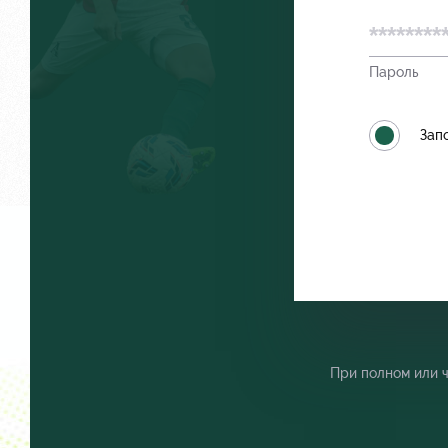
Пароль
Локо Старт
Как посту
Зап
Локо-Лето
Руководст
Академия
Контакты
При полном или 