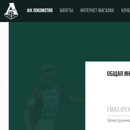
ФК ЛОКОМОТИВ
БИЛЕТЫ
ИНТЕРНЕТ-МАГАЗИН
КЛУБ
Новости
День матча
Календарь
Купить билет
Общая и
Турнирная таблица
ВИП-ЛОЖИ
Игроки
ВИП-ЗОНЫ
Тренерский штаб
СЕМЕЙНЫЙ СЕКТОР
Видео
Туры по стадиону
Электронна
Фото
Места для МГН