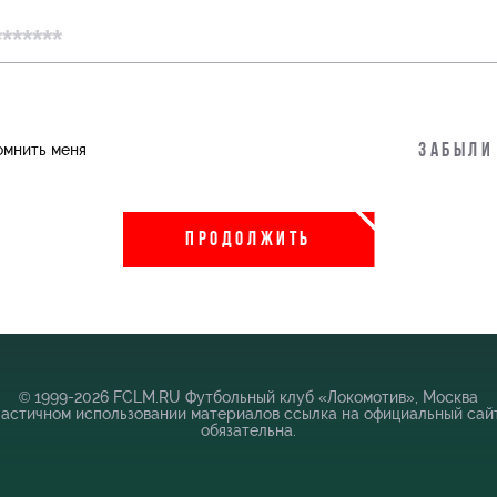
пить
Информация для болельщиков
омнить меня
Забыли
во
Банковская карта «Локомотив»
 Академии
Заставки
ПРОДОЛЖИТЬ
Парковка
Карта болельщика
Программа лояльности
Информация для болельщиков МГН
© 1999-2026 FCLM.RU Футбольный клуб «Локомотив», Москва
частичном использовании материалов ссылка на официальный сай
обязательна.