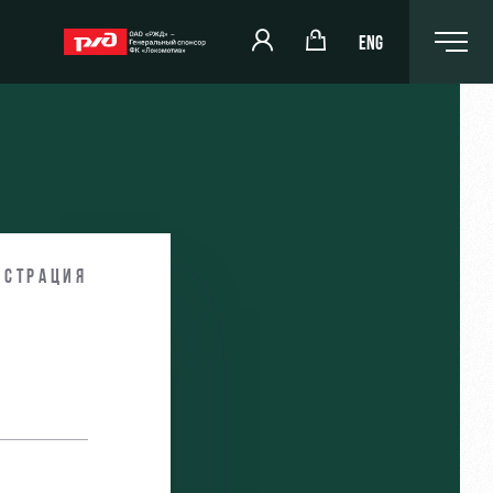
ENG
РЖД Арена
Организация мероприятий
истрация
и
Аренда полей
Аренда площадей
Ледовый дворец
Занятия спортом