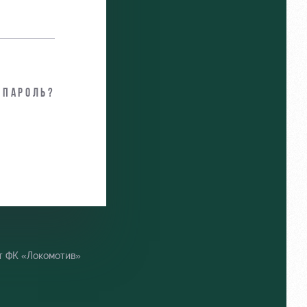
 пароль?
т ФК «Локомотив»