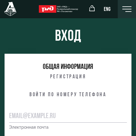
ENG
Вход
окомотив»
РЖД Арена
Общая информация
ёжка-юноши
Организация мероприятий
Регистрация
жка-девушки
Аренда полей
Войти по номеру телефона
Аренда площадей
Ледовый дворец
Занятия спортом
Электронная почта