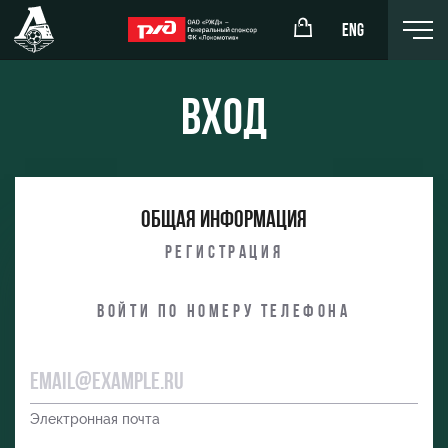
ENG
Вход
окомотив»
РЖД Арена
Общая информация
ёжка-юноши
Организация мероприятий
Регистрация
жка-девушки
Аренда полей
Войти по номеру телефона
Аренда площадей
Ледовый дворец
Занятия спортом
Электронная почта