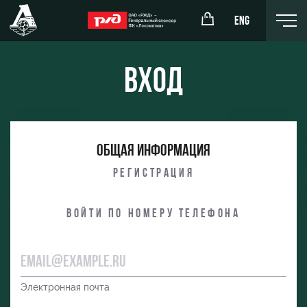
ENG
Вход
окомотив»
РЖД Арена
Общая информация
ёжка-юноши
Организация мероприятий
Регистрация
жка-девушки
Аренда полей
Войти по номеру телефона
Аренда площадей
Ледовый дворец
Занятия спортом
Электронная почта