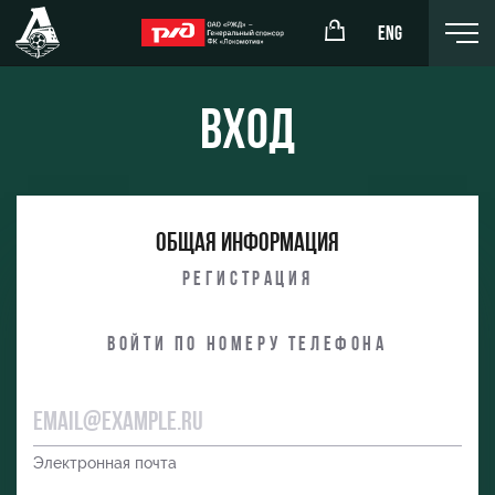
ENG
Вход
окомотив»
РЖД Арена
Общая информация
ёжка-юноши
Организация мероприятий
Регистрация
жка-девушки
Аренда полей
Войти по номеру телефона
Аренда площадей
Ледовый дворец
Занятия спортом
Электронная почта