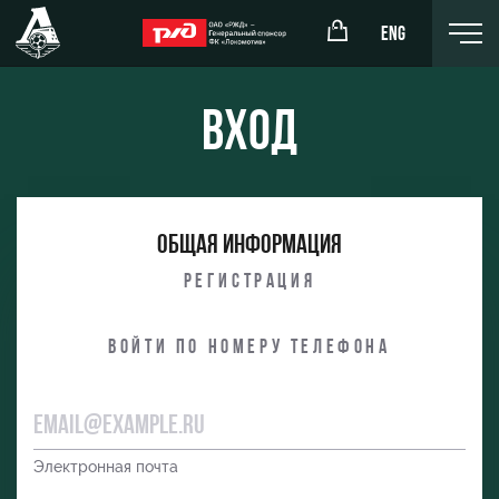
ENG
Вход
окомотив»
РЖД Арена
Общая информация
ёжка-юноши
Организация мероприятий
Регистрация
жка-девушки
Аренда полей
Войти по номеру телефона
Аренда площадей
Ледовый дворец
Занятия спортом
Электронная почта