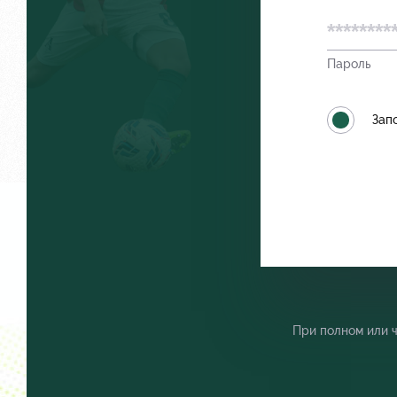
Пароль
Локо Старт
Как посту
Зап
Локо-Лето
Руководст
Академия
Контакты
При полном или 