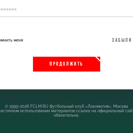
пить
Информация для болельщиков
омнить меня
Забыли
во
Банковская карта «Локомотив»
 Академии
Заставки
ПРОДОЛЖИТЬ
Парковка
Карта болельщика
Программа лояльности
Информация для болельщиков МГН
© 1999-2026 FCLM.RU Футбольный клуб «Локомотив», Москва
частичном использовании материалов ссылка на официальный сай
обязательна.