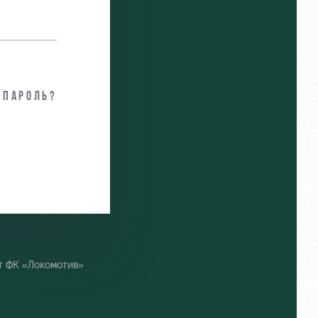
 пароль?
т ФК «Локомотив»