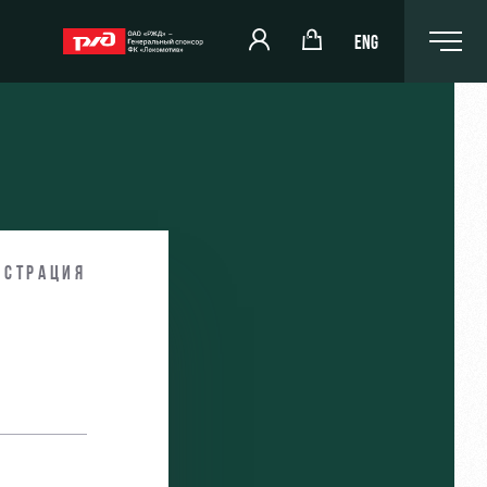
ENG
РЖД Арена
Организация мероприятий
истрация
и
Аренда полей
Аренда площадей
Ледовый дворец
Занятия спортом