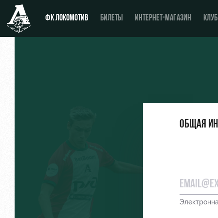
ФК ЛОКОМОТИВ
БИЛЕТЫ
ИНТЕРНЕТ-МАГАЗИН
КЛУБ
Новости
День матча
Календарь
Купить билет
Общая и
Турнирная таблица
ВИП-ЛОЖИ
Игроки
ВИП-ЗОНЫ
Тренерский штаб
СЕМЕЙНЫЙ СЕКТОР
Видео
Туры по стадиону
Электронна
Фото
Места для МГН