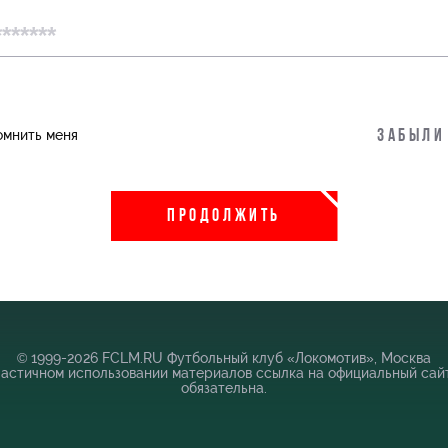
пить
Информация для болельщиков
омнить меня
Забыли
во
Банковская карта «Локомотив»
 Академии
Заставки
ПРОДОЛЖИТЬ
Парковка
Карта болельщика
Программа лояльности
Информация для болельщиков МГН
© 1999-2026 FCLM.RU Футбольный клуб «Локомотив», Москва
частичном использовании материалов ссылка на официальный сай
обязательна.