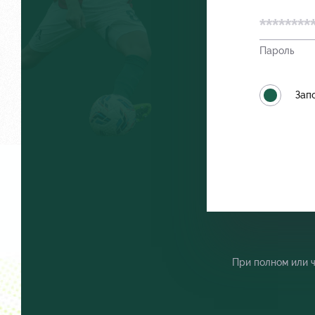
Пароль
Локо Старт
Как посту
Зап
Локо-Лето
Руководст
Академия
Контакты
При полном или 