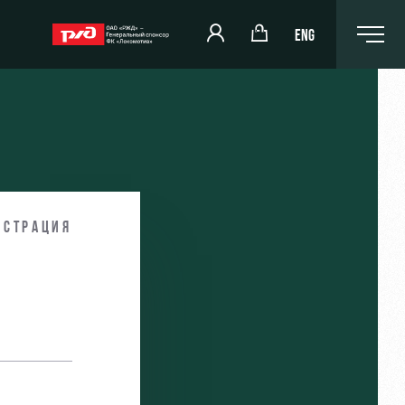
ENG
РЖД Арена
Организация мероприятий
истрация
и
Аренда полей
Аренда площадей
Ледовый дворец
Занятия спортом