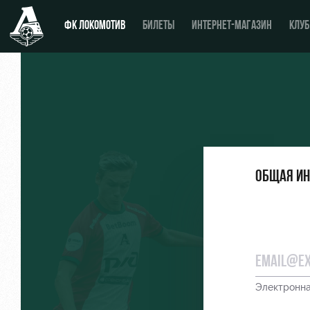
ФК ЛОКОМОТИВ
БИЛЕТЫ
ИНТЕРНЕТ-МАГАЗИН
КЛУБ
Новости
День матча
Календарь
Купить билет
Общая и
Турнирная таблица
ВИП-ЛОЖИ
Игроки
ВИП-ЗОНЫ
Тренерский штаб
СЕМЕЙНЫЙ СЕКТОР
Видео
Туры по стадиону
Электронна
Фото
Места для МГН