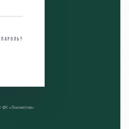
 пароль?
т ФК «Локомотив»