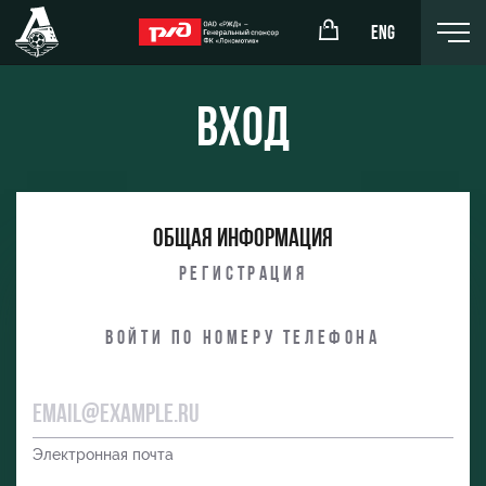
ENG
Вход
окомотив»
РЖД Арена
Общая информация
ёжка-юноши
Организация мероприятий
Регистрация
жка-девушки
Аренда полей
Войти по номеру телефона
Аренда площадей
Ледовый дворец
Занятия спортом
Электронная почта