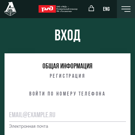
ENG
Вход
окомотив»
РЖД Арена
Общая информация
ёжка-юноши
Организация мероприятий
Регистрация
жка-девушки
Аренда полей
Войти по номеру телефона
Аренда площадей
Ледовый дворец
Занятия спортом
Электронная почта