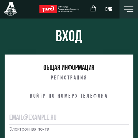
ENG
Вход
окомотив»
РЖД Арена
Общая информация
ёжка-юноши
Организация мероприятий
Регистрация
жка-девушки
Аренда полей
Войти по номеру телефона
Аренда площадей
Ледовый дворец
Занятия спортом
Электронная почта