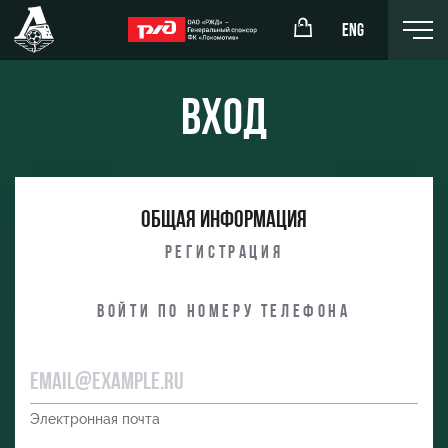
ENG
Вход
окомотив»
РЖД Арена
Общая информация
ёжка-юноши
Организация мероприятий
Регистрация
жка-девушки
Аренда полей
Войти по номеру телефона
Аренда площадей
Ледовый дворец
Занятия спортом
Электронная почта