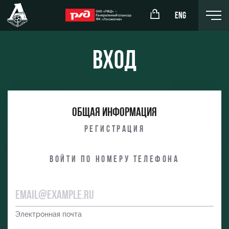
ENG
Вход
окомотив»
РЖД Арена
Общая информация
ёжка-юноши
Организация мероприятий
Регистрация
жка-девушки
Аренда полей
Войти по номеру телефона
Аренда площадей
Ледовый дворец
Занятия спортом
Электронная почта