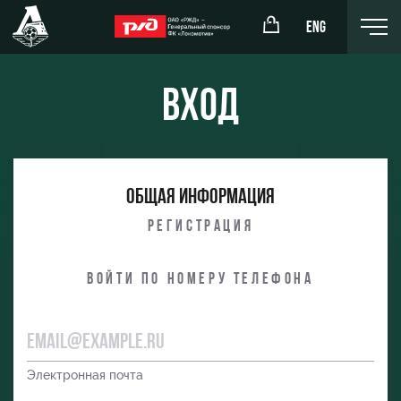
ENG
Вход
окомотив»
РЖД Арена
Общая информация
ёжка-юноши
Организация мероприятий
Регистрация
жка-девушки
Аренда полей
Войти по номеру телефона
Аренда площадей
Ледовый дворец
Занятия спортом
Электронная почта