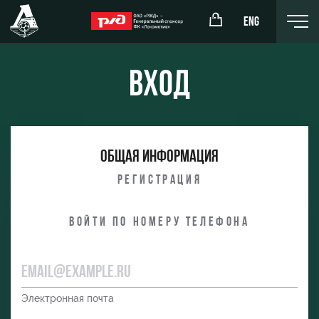
ENG
Вход
окомотив»
РЖД Арена
Общая информация
ёжка-юноши
Организация мероприятий
Регистрация
жка-девушки
Аренда полей
Войти по номеру телефона
Аренда площадей
Ледовый дворец
Занятия спортом
Электронная почта