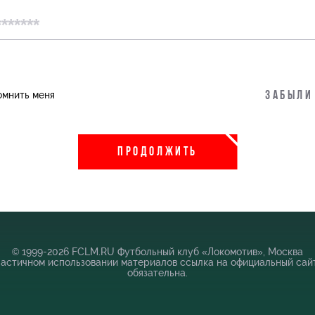
пить
Информация для болельщиков
омнить меня
Забыли
во
Банковская карта «Локомотив»
 Академии
Заставки
ПРОДОЛЖИТЬ
Парковка
Карта болельщика
Программа лояльности
Информация для болельщиков МГН
© 1999-2026 FCLM.RU Футбольный клуб «Локомотив», Москва
частичном использовании материалов ссылка на официальный сай
обязательна.