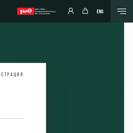
ENG
РЖД Арена
Организация мероприятий
истрация
и
Аренда полей
Аренда площадей
Ледовый дворец
Занятия спортом