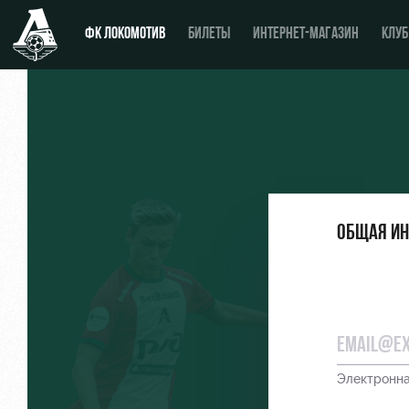
ФК ЛОКОМОТИВ
БИЛЕТЫ
ИНТЕРНЕТ-МАГАЗИН
КЛУБ
Новости
День матча
Календарь
Купить билет
Общая и
Турнирная таблица
ВИП-ЛОЖИ
Игроки
ВИП-ЗОНЫ
Тренерский штаб
СЕМЕЙНЫЙ СЕКТОР
Видео
Туры по стадиону
Электронна
Фото
Места для МГН