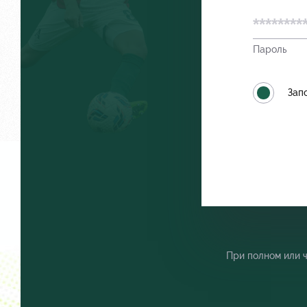
Пароль
Локо Старт
Как посту
Зап
Локо-Лето
Руководст
Академия
Контакты
При полном или 