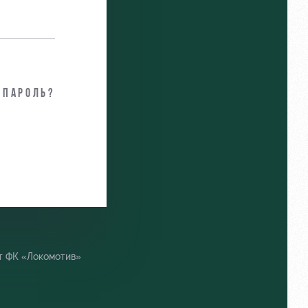
 пароль?
т ФК «Локомотив»