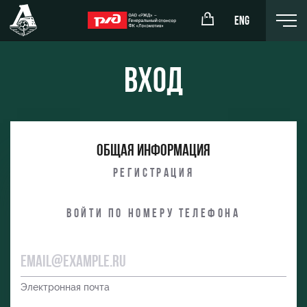
ENG
Вход
окомотив»
РЖД Арена
Общая информация
ёжка-юноши
Организация мероприятий
Регистрация
жка-девушки
Аренда полей
Войти по номеру телефона
Аренда площадей
Ледовый дворец
Занятия спортом
Электронная почта