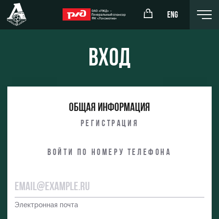
ENG
Вход
окомотив»
РЖД Арена
Общая информация
ёжка-юноши
Организация мероприятий
Регистрация
жка-девушки
Аренда полей
Войти по номеру телефона
Аренда площадей
Ледовый дворец
Занятия спортом
Электронная почта