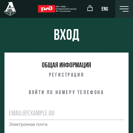
ENG
Вход
окомотив»
РЖД Арена
Общая информация
ёжка-юноши
Организация мероприятий
Регистрация
жка-девушки
Аренда полей
Войти по номеру телефона
Аренда площадей
Ледовый дворец
Занятия спортом
Электронная почта