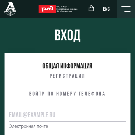
ENG
Вход
окомотив»
РЖД Арена
Общая информация
ёжка-юноши
Организация мероприятий
Регистрация
жка-девушки
Аренда полей
Войти по номеру телефона
Аренда площадей
Ледовый дворец
Занятия спортом
Электронная почта