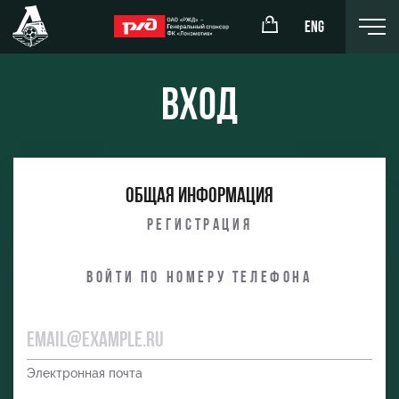
ENG
Вход
окомотив»
РЖД Арена
Общая информация
ёжка-юноши
Организация мероприятий
Регистрация
жка-девушки
Аренда полей
Войти по номеру телефона
Аренда площадей
Ледовый дворец
Занятия спортом
Электронная почта