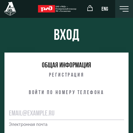
ENG
Вход
окомотив»
РЖД Арена
Общая информация
ёжка-юноши
Организация мероприятий
Регистрация
жка-девушки
Аренда полей
Войти по номеру телефона
Аренда площадей
Ледовый дворец
Занятия спортом
Электронная почта