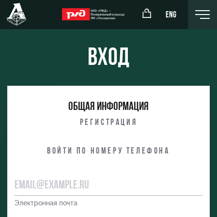
ENG
Вход
окомотив»
РЖД Арена
Общая информация
ёжка-юноши
Организация мероприятий
Регистрация
жка-девушки
Аренда полей
Войти по номеру телефона
Аренда площадей
Ледовый дворец
Занятия спортом
Электронная почта