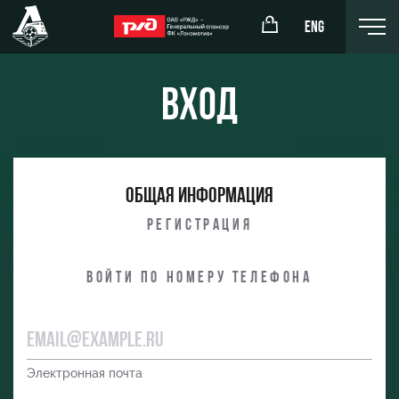
ENG
Вход
окомотив»
РЖД Арена
Общая информация
ёжка-юноши
Организация мероприятий
Регистрация
жка-девушки
Аренда полей
Войти по номеру телефона
Аренда площадей
Ледовый дворец
Занятия спортом
Электронная почта