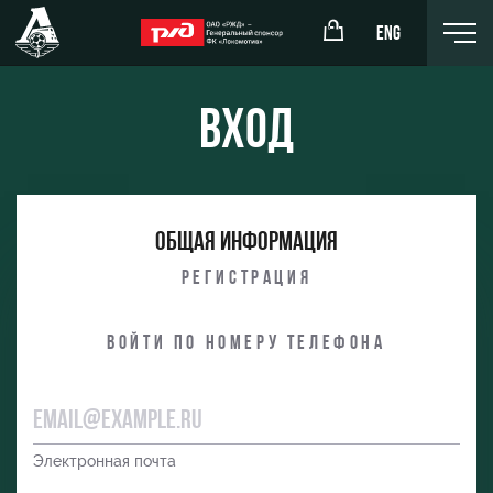
ENG
Вход
окомотив»
РЖД Арена
Общая информация
ёжка-юноши
Организация мероприятий
Регистрация
жка-девушки
Аренда полей
Войти по номеру телефона
Аренда площадей
Ледовый дворец
Занятия спортом
Электронная почта