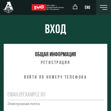
ENG
Вход
окомотив»
РЖД Арена
Общая информация
ёжка-юноши
Организация мероприятий
Регистрация
жка-девушки
Аренда полей
Войти по номеру телефона
Аренда площадей
Ледовый дворец
Занятия спортом
Электронная почта