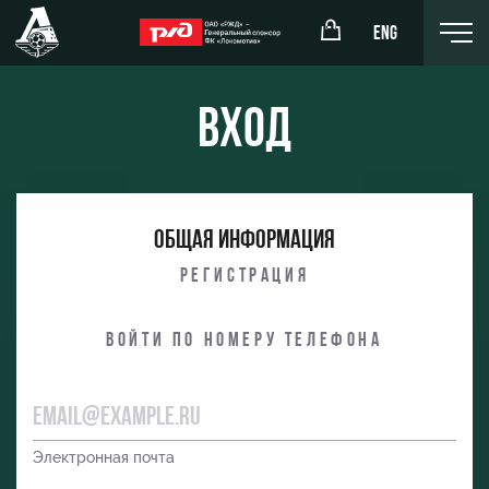
ENG
Вход
окомотив»
РЖД Арена
Общая информация
ёжка-юноши
Организация мероприятий
Регистрация
жка-девушки
Аренда полей
Войти по номеру телефона
Аренда площадей
Ледовый дворец
Занятия спортом
Электронная почта