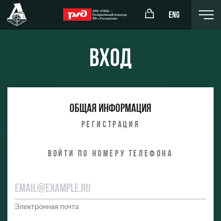
ENG
Вход
окомотив»
РЖД Арена
Общая информация
ёжка-юноши
Организация мероприятий
Регистрация
жка-девушки
Аренда полей
Войти по номеру телефона
Аренда площадей
Ледовый дворец
Занятия спортом
Электронная почта