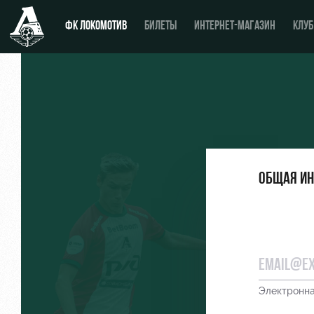
ФК ЛОКОМОТИВ
БИЛЕТЫ
ИНТЕРНЕТ-МАГАЗИН
КЛУБ
Новости
День матча
Календарь
Купить билет
Общая и
Турнирная таблица
ВИП-ЛОЖИ
Игроки
ВИП-ЗОНЫ
Тренерский штаб
СЕМЕЙНЫЙ СЕКТОР
Видео
Туры по стадиону
Электронна
Фото
Места для МГН