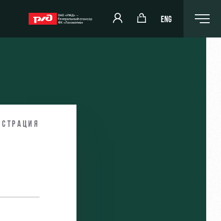
ENG
РЖД Арена
Организация мероприятий
истрация
и
Аренда полей
Аренда площадей
Ледовый дворец
Занятия спортом