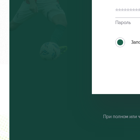
Пароль
Отбор
Как посту
Зап
Локо Старт
Руководст
Локо-Лето
Контакты
Академия
При полном или 