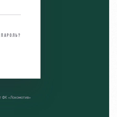
 пароль?
т ФК «Локомотив»