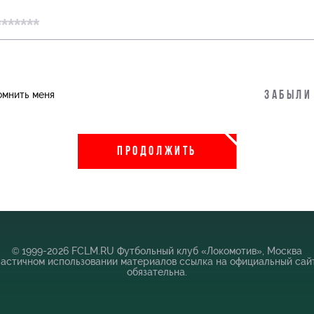
пить
Информация для болельщиков
омнить меня
Забыли
во
Банковская карта «Локомотив»
 Академии
Заставки
ПРОДОЛЖИТЬ
Парковка
Карта болельщика
Программа лояльности
Информация для болельщиков МГН
© 1999-2026 FCLM.RU Футбольный клуб «Локомотив», Москва
частичном использовании материалов ссылка на официальный сай
обязательна.