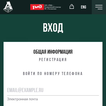
ENG
Вход
окомотив»
РЖД Арена
Общая информация
ёжка-юноши
Организация мероприятий
Регистрация
жка-девушки
Аренда полей
Войти по номеру телефона
Аренда площадей
Ледовый дворец
Занятия спортом
Электронная почта